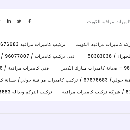
L
T
F
اميرات مراقبة الكويت
i
w
a
n
i
c
k
t
e
e
t
b
d
e
o
i
r
o
تركيب كاميرات مراقبه 67676683 رقم فني كاميرات مراقبه الكويت
n
k
-
-
i
f
/ 50383036
فني تركيب كاميرات / 96077807 / تركيب كاميرات الاحمدي
n
فني كاميرات مراقبة / 50383036 / تركيب كاميرات الفروانية
رات مراقبة حولي/ صيانة كاميرات حولي
تركيب انتركم وبداله 67676683 فني تصليح انتركم وكاميرات