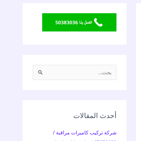
ا
ل
ب
ح
ث
أحدث المقالات
ع
شركة تركيب كاميرات مراقبة /
ن