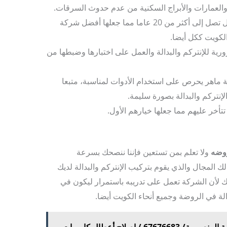
 والعمارات والأبراج السكنية من عدم حدوث السرقات.
تملك خبرة طويلة جدا في ذلك الجال تصل إلى أكثر من 20 عاما مما جعلها أفضل شركة
لكويت ككل أيضا.
رية للإنتركم والبدالة والعمل على اختبارها وضبطها من
لة ماهر يحرص على استخدام الأدوات لمناسبة، متبعا
لإنتركم والبدالة بصورة سليمة.
تتأخر عليهم مما جعلها خيارهم الأول.
روضه
ولا تعلم بمن تستعين فإننا ننصحك بسرعة
لك المجال والذي يقوم بتركيب الإنتركم والبدالة لديك
لأن الشركة تعمل على تدريبه باستمرار ليكون في
ة في الروضة وجميع أنحاء الكويت أيضا.
شركة تركيب كاميرات مراقبة المنصورية/ 67676683 / اصلاح أعطال كاميرات