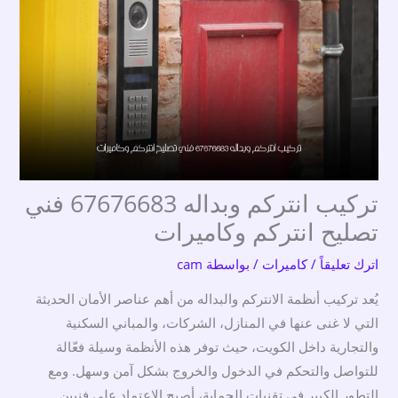
تركيب انتركم وبداله 67676683 فني
تصليح انتركم وكاميرات
اترك تعليقاً
/
كاميرات
/ بواسطة
cam
يُعد تركيب أنظمة الانتركم والبداله من أهم عناصر الأمان الحديثة
التي لا غنى عنها في المنازل، الشركات، والمباني السكنية
والتجارية داخل الكويت، حيث توفر هذه الأنظمة وسيلة فعّالة
للتواصل والتحكم في الدخول والخروج بشكل آمن وسهل. ومع
التطور الكبير في تقنيات الحماية، أصبح الاعتماد على فنيين