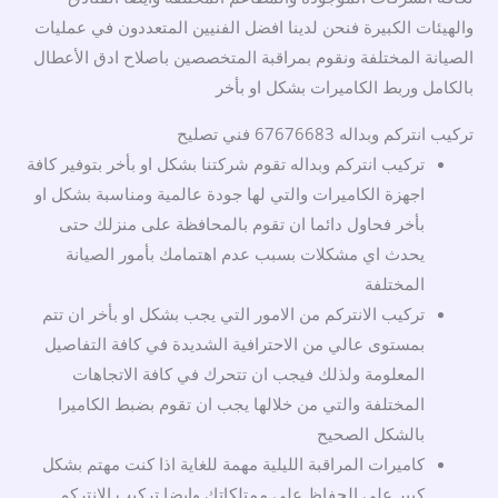
والهيئات الكبيرة فنحن لدينا افضل الفنيين المتعددون في عمليات
الصيانة المختلفة ونقوم بمراقبة المتخصصين باصلاح ادق الأعطال
بالكامل وربط الكاميرات بشكل او بأخر
تركيب انتركم وبداله 67676683 فني تصليح
تركيب انتركم وبداله تقوم شركتنا بشكل او بأخر بتوفير كافة
اجهزة الكاميرات والتي لها جودة عالمية ومناسبة بشكل او
بأخر فحاول دائما ان تقوم بالمحافظة على منزلك حتى
يحدث اي مشكلات بسبب عدم اهتمامك بأمور الصيانة
المختلفة
تركيب الانتركم من الامور التي يجب بشكل او بأخر ان تتم
بمستوى عالي من الاحترافية الشديدة في كافة التفاصيل
المعلومة ولذلك فيجب ان تتحرك في كافة الاتجاهات
المختلفة والتي من خلالها يجب ان تقوم بضبط الكاميرا
بالشكل الصحيح
كاميرات المراقبة الليلية مهمة للغاية اذا كنت مهتم بشكل
كبير على الحفاظ على ممتلكاتك وايضا تركيب الانتركم