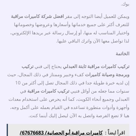
بوك.
ويمكن للعميل أيضا التوجه إلى مقر
افضل شركة كاميرات مراقبة
للتعرف أكثر على جميع خدماتها وأسعارها وعروضها وخصوماتها
واختيار المناسب له منها، أو إرسال رسالة عبر بريدها الإلكتروني،
لذا تواصل معها الآن واترك الباقي عليها.
الخاتمة
تركيب كاميرات مراقبة ثابتة العبدلي
يحتاج إلى فني
تركيب
وبرمجة وصيانة كاميرات
كفء وخبير وممتاز في ذلك المجال، حيث
إن لديه خبرة طويلة جدا في ذلك المجال تصل إلى أكثر من 10
سنوات مما جعله من أوائل فنيي
تركيب كاميرات مراقبة
في
العبدلي وجميع أنحاء الكويت، كما أنه يحرص على استخدام معدات
وأجهزة وأدوات متطورة تساعده في القيام بعمله على أكمل وجه،
هيا لا تضع الفرصة واتصل به الآن ليصل إليك أينما كنت.
اقرأ ايضاً :
كاميرات مراقبة أبو الحصانية/ 67676683/