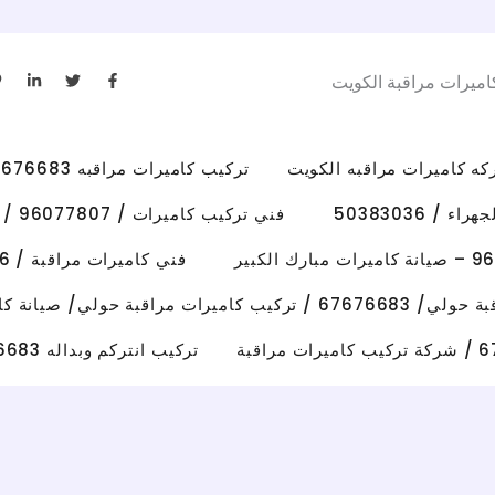
L
T
F
اميرات مراقبة الكويت
i
w
a
n
i
c
k
t
e
e
t
b
d
e
o
i
r
o
تركيب كاميرات مراقبه 67676683 رقم فني كاميرات مراقبه الكويت
n
k
-
-
i
f
/ 50383036
فني تركيب كاميرات / 96077807 / تركيب كاميرات الاحمدي
n
فني كاميرات مراقبة / 50383036 / تركيب كاميرات الفروانية
رات مراقبة حولي/ صيانة كاميرات حولي
تركيب انتركم وبداله 67676683 فني تصليح انتركم وكاميرات