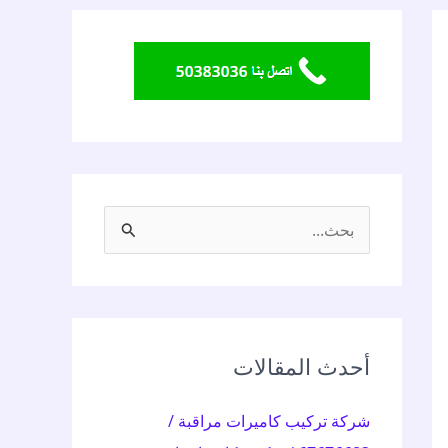
ا
ل
ب
ح
ث
أحدث المقالات
ع
شركة تركيب كاميرات مراقبة /
ن