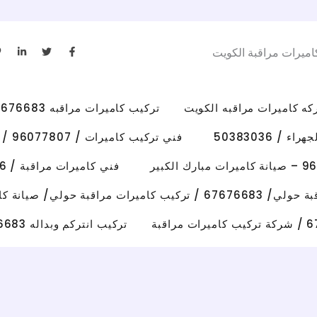
L
T
F
اميرات مراقبة الكويت
i
w
a
n
i
c
k
t
e
e
t
b
d
e
o
i
r
o
تركيب كاميرات مراقبه 67676683 رقم فني كاميرات مراقبه الكويت
n
k
-
-
i
f
/ 50383036
فني تركيب كاميرات / 96077807 / تركيب كاميرات الاحمدي
n
فني كاميرات مراقبة / 50383036 / تركيب كاميرات الفروانية
رات مراقبة حولي/ صيانة كاميرات حولي
تركيب انتركم وبداله 67676683 فني تصليح انتركم وكاميرات