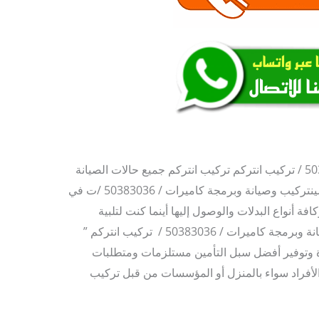
ركيب انتركم جميع حالات الصيانة
الدورية والمستمرة بواسطة فنيين متخصصينتركيب وصيانة وبرمجة كاميرات / 50383036 /ت في
فة أنواع البدلات والوصول إليها أينما كنت لتلبية
متطلباتك من شركتنا المميزة” تركيب وصيانة وبرمجة كاميرات / 50383036 / تركيب انتركم ”
ة وتوفير أفضل سبل التأمين مستلزمات ومتطلبات
 الأفراد سواء بالمنزل أو المؤسسات من قبل تركيب