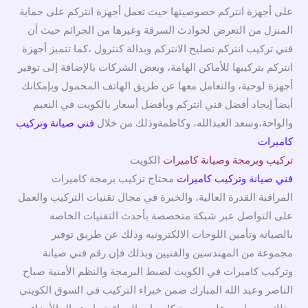
على أجهزة انتركم خصوصيتها حيث تعمل أجهزة انتركم على حماية
المنزل من التعرض لحوادث السرقة وغيرها من الجرائم حيث أن
فني تركيب انتركم تصليح الانتركم وبدالة كنترول ،كما تتميز أجهزة
انتركم بتركيبها للأماكن الهامة، وبعض الشركات بالإضافة إلى توفير
أجهزة لوحية، والتعامل معها عن طريق الهاتف المحمول وبإمكانك
أيضاً إيجاد أفضل فني انتركم وبأفضل أسعار بالكويت في النعيم
والواحة،وسعد العبدالله، وكاظمةوذلك من خلال
فني صيانة وتركيب
كاميرات
تركيب وبرمجة وصيانة كاميرات
الكويت
فني صيانة وتركيب كاميرات
محتاج تركيب برمجة كاميرات
المراقبة القدرة العالية، والخبرة في مجال تقنيات التركيب والعمل
على التواصل عبر شبكة متخصصة بأحدث التقنيات الخاصه
بالصيانه وتأمين اللوحات الالكترونيه وذلك عن طريق توفير
مجموعة من المهندسين والفنيين وبذلك فإن رقم فني صيانة
وتركيب كاميرات في الكويت لضبط البرمجة والنظم الأمنية صباح
الناصر وعبد الله المبارك ضمن خبراء التركيب في السوق الكويتي
وذلك حرصا من على برمجة كاميرات المراقبة واستبدال الأجزاء