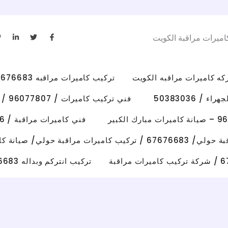
L
T
F
اميرات مراقبة الكويت
i
w
a
n
i
c
k
t
e
e
t
b
d
e
o
i
r
o
تركيب كاميرات مراقبه 67676683 رقم فني كاميرات مراقبه الكويت
n
k
-
-
i
f
/ 50383036
فني تركيب كاميرات / 96077807 / تركيب كاميرات الاحمدي
n
فني كاميرات مراقبة / 50383036 / تركيب كاميرات الفروانية
رات مراقبة حولي/ صيانة كاميرات حولي
تركيب انتركم وبداله 67676683 فني تصليح انتركم وكاميرات