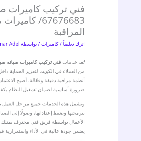
فني تركيب كاميرات صي
67676683/ كام
المراقبة
اترك تعليقاً
/
كاميرات
/ بواسطة
mar Adel
تُعد خدمات
فني تركيب كاميرات صيانه صبا
من العملاء في الكويت لتعزيز الحماية داخل 
أنظمة مراقبة دقيقة وفعّالة، أصبح الاعتم
ضرورة أساسية لضمان تشغيل النظام بكفاء
وتشمل هذه الخدمات جميع مراحل العمل بدءً
ببرمجتها وضبط إعداداتها، وصولًا إلى الصيا
الأعمال بواسطة فريق فني محترف يمتلك خب
يضمن جودة عالية في الأداء واستمرارية في