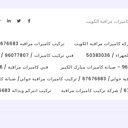
L
T
F
اميرات مراقبة الكويت
i
w
a
n
i
c
k
t
e
e
t
b
d
e
o
i
r
o
تركيب كاميرات مراقبه 67676683 رقم فني كاميرات مراقبه الكويت
n
k
-
-
i
f
/ 50383036
فني تركيب كاميرات / 96077807 / تركيب كاميرات الاحمدي
n
فني كاميرات مراقبة / 50383036 / تركيب كاميرات الفروانية
رات مراقبة حولي/ صيانة كاميرات حولي
تركيب انتركم وبداله 67676683 فني تصليح انتركم وكاميرات