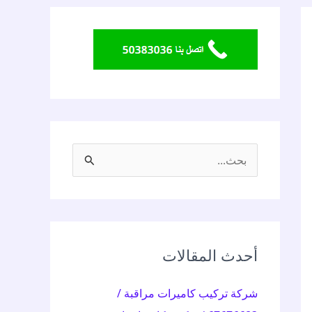
ا
ل
ب
ح
ث
أحدث المقالات
ع
شركة تركيب كاميرات مراقبة /
ن