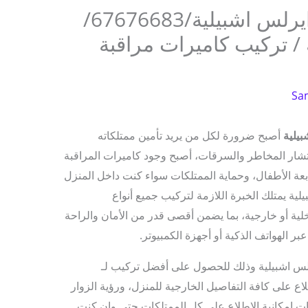
فني تركيب كاميرات وايرلس اشبيلية/67676683/
/ تركيب كاميرات مراقبة
Sa
يلية
أصبح ضرورة لكل من يريد تأمين ممتلكاته
نتشار المخاطر والسرقات، أصبح وجود كاميرات المراقبة
متابعة الأطفال، وحماية الممتلكات سواء كنت داخل المنزل
يلية يمتلك الخبرة اللازمة لتركيب جميع أنواع
خلية أو خارجية، بما يضمن أقصى قدر من الأمان والراحة
عبر الهواتف الذكية أو أجهزة الكمبيوتر.
لس اشبيلية وذلك للحصول على أفضل تركيب لـ
اع على كافة التفاصيل الخارجية للمنزل، ورؤية الزوار
رات إمكانية الاطلاع على كل الممتلكات حتى وإن كنت