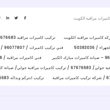
L
T
F
اميرات مراقبة الكويت
i
w
a
n
i
c
k
t
e
e
t
b
d
e
o
i
r
o
تركيب كاميرات مراقبه 67676683 رقم فني كاميرات مراقبه الكويت
n
k
-
-
i
f
/ 50383036
فني تركيب كاميرات / 96077807 / تركيب كاميرات الاحمدي
n
فني كاميرات مراقبة / 50383036 / تركيب كاميرات الفروانية
رات مراقبة حولي/ صيانة كاميرات حولي
تركيب انتركم وبداله 67676683 فني تصليح انتركم وكاميرات