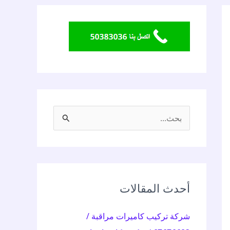
ا
ل
ب
ح
ث
أحدث المقالات
ع
شركة تركيب كاميرات مراقبة /
ن