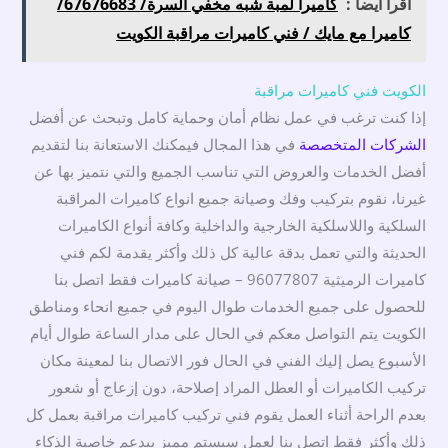
اقرأ ايضاً :
كاميرا لمبة شبه مخفي السرة/ 67676683/
كاميرا مع مايك / فني كاميرات مراقبة الكويت
الكويت فني كاميرات مراقبة
إذا كنت ترغب في عمل نظام أمان وحماية كامل وتبحث عن أفضل
الشركات المتخصصة
في هذا المجال فيمكنك الاستعانة بنا لتقديم
أفضل الخدمات والعروض التي تناسب الجميع والتي نتميز بها عن
غيرنا، نقوم بتركيب وفك وصيانة جميع انواع كاميرات المراقبة
السلكية واللاسلكية الخارجية والداخلية وكافة أنواع الكاميرات
الحديثة والتي تعمل بدقة عالية كل ذلك وأكثر يقدمة لكم فني
كاميرات الرميثية 96077807 – صيانة كاميرات فقط اتصل بنا
للحصول على جميع الخدمات طوال اليوم في جميع انحاء ومناطق
الكويت يتم التواصل معكم في الحال على مدار الساعة طوال أيام
الأسبوع يصل إليك الفني في الحال فور الاتصال بنا لمعينة مكان
تركيب الكاميرات أو العطل المراد إصلاحة، دون إزعاج أو شعور
بعدم الراحة أثناء العمل يقوم فني تركيب كاميرات مراقبة بعمل كل
ذلك وأكثر فقط اتصل بنا لعمل سيستم مميز بيدعم خاصية الذكاء