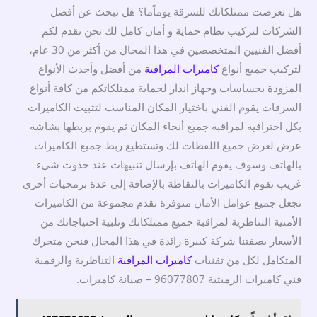
هل تعرضت ممتلكاتك للسرقة يوماًما؟ هل تبحث عن أفضل
الشركات لتركيب نظام حماية و أمان كامل لك نحن نقدم لكم
أفضل الفنيين المتخصصين في هذا المجال من أكثر من 30 عام،
لتركيب جميع أنواع
كاميرات المراقبة
من أفضل وأحدث الأنواع
المزودة بحساسات وجهاز انذار لحماية ممتلكاتكم من كافة أنواع
السرقات يقوم الفني باختيار المكان المناسب لتثبيت الكاميرات
بكل احترافية لمراقبة جميع أنحاء المكان ثم يقوم بربطها بشاشة
عرض لعرض جميع اللقطات لك وتستطيع ربط جميع الكاميرات
بالهاتف وسوف يقوم الهاتف بإرسال تنبيهات عند حدوث شيء
غريب تقوم الكاميرات بالتقاطة بالإضافة إلى عدة برمجيات أخرى
تجعل جميع عوامل الأمان متوفرة نقدم مجموعة من الكاميرات
الأمنية التناظرية لمراقبة جميع ممتلكاتك وتلبية احتياجاتك من
الأسعار بصفتنا شركة كبيرة رائدة في هذا المجال فنحن متجرك
المتكامل لكل من تقنيات
كاميرات المراقبة
التناظرية والرقمية
فني كاميرات الرميثية 96077807 – صيانة كاميرات.