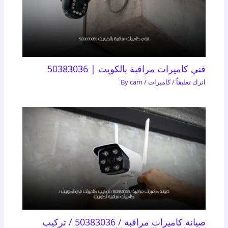
فني كاميرات مراقبة بالكويت | 50383036
اترك تعليقاً
/
كاميرات
/ By
cam
صيانة كاميرات مراقبة / 50383036 / تركيب