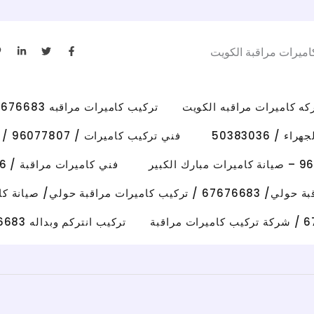
L
T
F
اميرات مراقبة الكويت
i
w
a
n
i
c
k
t
e
e
t
b
d
e
o
i
r
o
تركيب كاميرات مراقبه 67676683 رقم فني كاميرات مراقبه الكويت
n
k
-
-
i
f
/ 50383036
فني تركيب كاميرات / 96077807 / تركيب كاميرات الاحمدي
n
فني كاميرات مراقبة / 50383036 / تركيب كاميرات الفروانية
رات مراقبة حولي/ صيانة كاميرات حولي
تركيب انتركم وبداله 67676683 فني تصليح انتركم وكاميرات