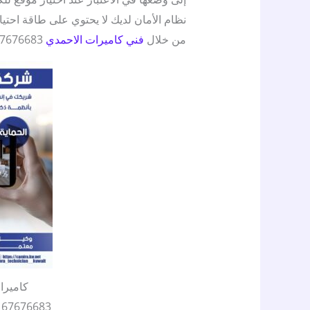
نظام الأمان لديك لا يحتوي على طاقة احت
من خلال
فني كاميرات الاحمدي
67676683 – صيانة كاميرات
كاميرا
3