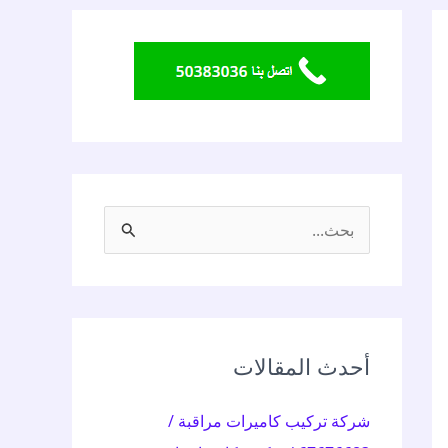
ا
ل
ب
ح
ث
أحدث المقالات
ع
شركة تركيب كاميرات مراقبة /
ن