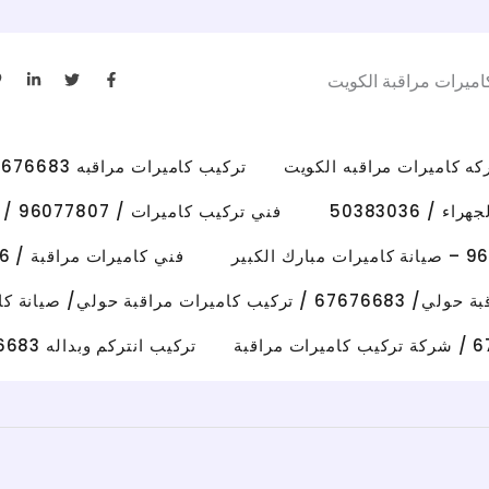
L
T
F
اميرات مراقبة الكويت
i
w
a
n
i
c
k
t
e
e
t
b
d
e
o
i
r
o
تركيب كاميرات مراقبه 67676683 رقم فني كاميرات مراقبه الكويت
n
k
-
-
i
f
/ 50383036
فني تركيب كاميرات / 96077807 / تركيب كاميرات الاحمدي
n
فني كاميرات مراقبة / 50383036 / تركيب كاميرات الفروانية
رات مراقبة حولي/ صيانة كاميرات حولي
تركيب انتركم وبداله 67676683 فني تصليح انتركم وكاميرات