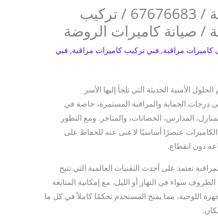
كاميرات مراقبة الروضة / 67676683 / تركيب
 / صيانة كاميرات الروضة
 كاميرات مراقبة
,
فني تركيب كاميرات مراقبة
,
فني
لحلول الأمنية الحديثة التي تلجأ إليها الأسر
 درجات الحماية والمراقبة المستمرة، خاصة في
لمنازل، المدارس، الحضانات، والمتاجر. ومع التطور
لكاميرات عنصرًا أساسيًا لا غنى عنه للحفاظ على
عة دون انقطاع.
راقبة تعتمد على أحدث التقنيات العالمية التي تتيح
لظروف سواء في النهار أو الليل، مع إمكانية المتابعة
جهزة اللوحية، مما يمنح المستخدم تحكمًا كاملاً في كل ما
كان.