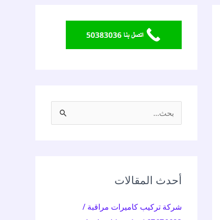
ا
ل
ب
ح
ث
أحدث المقالات
ع
شركة تركيب كاميرات مراقبة /
ن