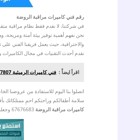
رقم فني كاميرات مراقبة الروضة
في شركتنا، لا نقدم فقط نظام مراقبة متقد
نحن نفهم أهمية توفير بيئة آمنة ومريحة، وهذ
والاحترافية، حيث يعمل فريقنا الفني على 
نقدم أحدث التقنيات في مجال الكاميرات وأ
اقرأ ايضاً :
فني كاميرات الرميثية 96077807 - صيانة كاميرات
اتصلوا بنا اليوم للاستفادة من عروضنا ال
سلامة أطفالكم وراحتكم احمِ ممتلكاتك بأفض
كاميرات مراقبة الروضة
67676683 وجعلوا بيوتكم مكاناً آمناً ومحمياً للأطفال.