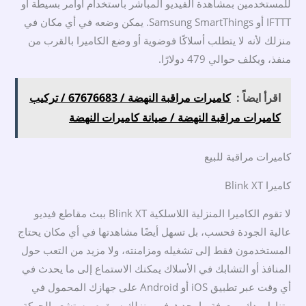
للمستخدمين بمشاهدة الفيديو المباشر باستخدام أوامر بسيطة أو
IFTTT أو Samsung SmartThings. يمكن وضعه في أي مكان في
منزلك لأنه لا يتطلب أسلاكًا فوضوية أو وضع الكاميرا بالقرب من
منفذ، ويكلف حوالي 479 دولارًا.
اقرأ ايضاً :
كاميرات مراقبة النهضة / 67676683 / تركيب
كاميرات مراقبة النهضة / صيانة كاميرات النهضة
كاميرات مراقبة للبيع
كاميرا Blink XT
لا تقوم الكاميرا المنزلية اللاسلكية Blink XT ببث مقاطع فيديو
عالية الجودة فحسب، بل تسهل أيضًا مشاهدتها في أي مكان يحتاج
المستخدمون فقط إلى تشغيله ومزامنته، ولا مزيد من التعب حول
المنافذ أو التشابك في الأسلاك يمكنك الاستماع إلى ما يحدث في
أي وقت عبر تطبيق iOS أو Android على جهازك المحمول في
متناول يدك ومعرفة ما يحدث في منزلك سيقوم مستشعر الحركة