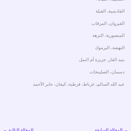
القادسية، القبلة
القيروان، المرقاب
المنصورية، النزهة
النهضة، اليرموك
بنيد القار، جزيرة أم النمل
دسمان، الصليبخات
عبد الله السالم، غرناط، قرطبة، كيفان، جابر الأحمد
→
المقالة السابقة
المقالة التالية
←