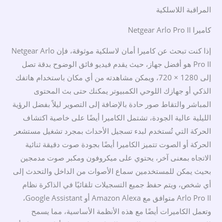
المراقبة اللاسلكية
كاميرا Netgear Arlo Pro II
إذا كنت تبحث عن كاميرا أمان لاسلكية موثوقة، فإن Netgear Arlo
Pro II هو أفضل جهاز، حيث يقدم فيديو فائق الوضوح بدقة تصل
إلى 1280 × 720، ويمكن مشاهدته من أي مكان باستخدام هاتفك
الذكي أو جهازك اللوحي الكمبيوتر يمكنك حتى بث المحتوى
المباشر والتقاط صور حادة بالإضافة إلى التصوير ليلاً بفضل الرؤية
الليلية عالية الجودة، تشتمل الكاميرا أيضًا على خاصية اكتشاف
الحركة التي تُستخدم لبدء تسجيل الأحداث بمجرد تشغيل مستشعر
الحركة أو الصوت تتميز الكاميرا أيضًا بجودة صوت دقيقة ثنائية
الاتجاه بمعنى آخر، يحتوي على ميكروفون ومكبر صوت مدمجين
بحيث يمكن للمستخدمين سماع الأصوات من الداخل والتحدث إلى
أي شخص، ويتم حفظ جميع التسجيلات تلقائيًا في الذاكرة نظام
Arlo Pro II متوافق مع Amazon Alexa أو Google Assistant،
وتعمل الكاميرات أيضًا مع هذه الأنظمة الأساسية، مما يسمح