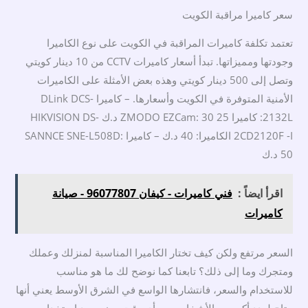
سعر كاميرا مراقبة الكويت
تعتمد تكلفة كاميرات المراقبة في الكويت على نوع الكاميرا
وجودتها ومميزاتها. تبدأ أسعار كاميرات CCTV من 10 دينار كويتي
وتصل إلى 500 دينار كويتي وهذه بعض الأمثلة على الكاميرات
الأمنية المتوفرة في الكويت وأسعارها. – كاميرا DLink DCS-
2132L: كاميرا 25 ZMODO EZCam: 30 د.ك HIKVISION DS-
2CD2120F -I الكاميرا: 40 د.ك – كاميرا SANNCE SNE-L508D:
50 د.ك
اقرأ ايضاً :
فني كاميرات - كيفان 96077807 - صيانة
كاميرات
السعر مرتفع ولكن كيف تختار الكاميرا المناسبة لمنزلك وعملك
ومتجرك وما إلى ذلك؟ تابعنا كما نوضح لك ما هو مناسب
للاستخدام والسعر، فانتشارها الواسع في الشرق الأوسط يعني أنها