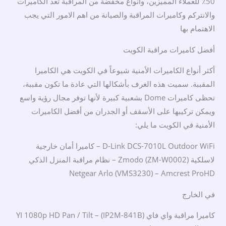
50٪ للعملاء المميزين، وأنواع مخفضة من المراقبة تعد الكاميرات
والانتركم وكاميرات المراقبة والصيانة من اهم الامور التي يجب
الاهتمام بها
أفضل كاميرات مراقبة الكويت
أكثر أنواع الكاميرات الأمنية شيوعاً في الكويت هي الكاميرا
المقببة. سميت هذه الغرف بأشكالها التي عادة ما تكون مقببة،
تحظى كاميرات Dome بشعبية كبيرة لأنها توفر مجال رؤية واسع
ويمكن تركيبها على الأسقف أو الجدران من أفضل الكاميرات
الأمنية في الكويت ما يلي:
D-Link DCS-7010L Outdoor WiFi – كاميرا أمان خارجية
لاسلكية Zmodo (ZM-W0002) – نظام مراقبة المنزل الذكي
Netgear Arlo (VMS3230) – Amcrest ProHD
في الخارج
كاميرا مراقبة واي فاي (IP2M-841B) – YI 1080p HD Pan / Tilt