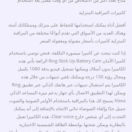
متاح لعدد أكبر من الأشخاص من أي وقت مضى يعد استخدام
كاميرات المراقبة المنزلية
أفضل أداة يمكنك استخدامها للحفاظ على منزلك وممتلكاتك آمنة،
وهناك العديد من الأسواق التي تقدم أنواعًا مختلفة من المراقبة
المنزلية كاميرات بأسعار مقبولة ومعقولة السعر
إذا كنت تبحث عن كاميرا ميسورة التكلفة، فنحن نوصي باستخدام
كاميرا الأمان Ring Stick Up Battery Cam الرائعة تأتي هذه
الكاميرا بدون أسلاك ويمكنها تسجيل فيديو بدقة 1080 بكسل
ومجال رؤية 130 درجة ويمكنك تلقي تنبيهات من خلال هذه
الكاميرا يتم استقبال تنبيهات عبر هاتفك الذكي عبر تطبيق Ring
ويمكن لهذا التطبيق الاتصال بأي جهاز يدعم ميزة المساعد الذكي
Alexa يسمح لك هذا بالمراقبة باستخدام الأوامر الصوتية والصوت
جميل جدًا وإلغاء الضوضاء ثنائي الاتجاه بالإضافة إلى أنه يمكنك
التحدث إلى أي شخص خارج Clear voice، هذه الكاميرا تعمل
بالبطارية ويمكن شحنها بواسطة الطاقة الشمسية الاختيارية