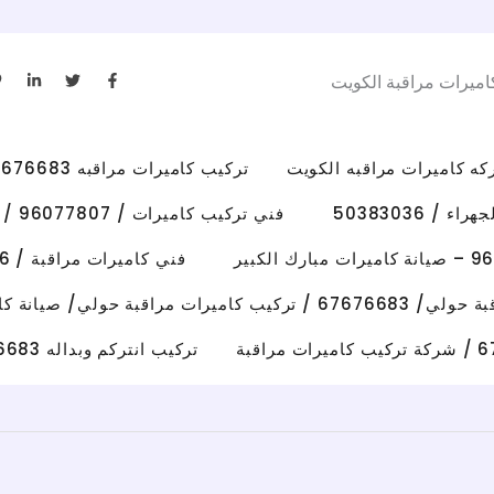
L
T
F
اميرات مراقبة الكويت
i
w
a
n
i
c
k
t
e
e
t
b
d
e
o
i
r
o
تركيب كاميرات مراقبه 67676683 رقم فني كاميرات مراقبه الكويت
n
k
-
-
i
f
/ 50383036
فني تركيب كاميرات / 96077807 / تركيب كاميرات الاحمدي
n
فني كاميرات مراقبة / 50383036 / تركيب كاميرات الفروانية
رات مراقبة حولي/ صيانة كاميرات حولي
تركيب انتركم وبداله 67676683 فني تصليح انتركم وكاميرات