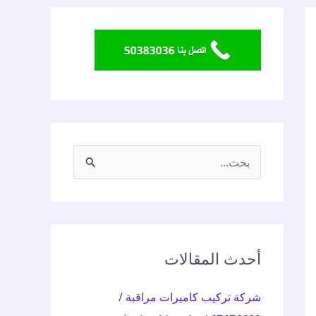
ا
ل
ب
ح
ث
أحدث المقالات
ع
شركة تركيب كاميرات مراقبة /
ن