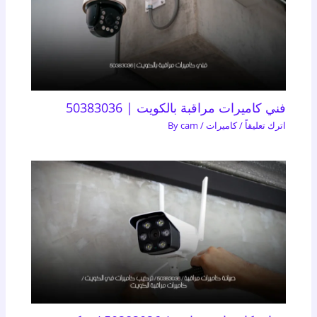
فني كاميرات مراقبة بالكويت | 50383036
اترك تعليقاً
/
كاميرات
/ By
cam