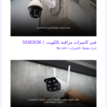
فني كاميرات مراقبة بالكويت | 50383036
اترك تعليقاً
/
كاميرات
/ By
cam