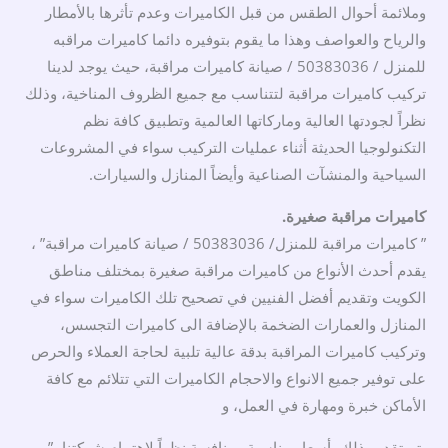
وملائمة أحوال الطقس من قبل الكاميرات وعدم تأثرها بالأمطار
والرياح والعواصف وهذا ما يقوم بتوفيره دائما كاميرات مراقبه
للمنزل / 50383036 / صيانة كاميرات مراقبة، حيث يوجد لدينا
تركيب كاميرات مراقبة لتتناسب مع جميع الظروف المناخية، وذلك
نظراً لجودتها العالية وماركاتها العالمية وتطبيق كافة نظم
التكنولوجيا الحديثة أثناء عمليات التركيب سواء في المشروعات
السياحية والمنشآت الصناعية وأيضاً المنازل والسيارات.
كاميرات مراقبة صغيرة.
” كاميرات مراقبة للمنزل/ 50383036 / صيانة كاميرات مراقبة” ،
يقدم أحدث الأنواع من كاميرات مراقبة صغيرة بمختلف مناطق
الكويت وتقديم أفضل الفنيين في تصحيح تلك الكاميرات سواء في
المنازل والعمارات الضخمة بالإضافة الى كاميرات التجسس،
وتركيب كاميرات المراقبة بدقة عالية تلبية لحاجة العملاء والحرص
على توفير جميع الانواع والاحجام الكاميرات التي تتلائم مع كافة
الأماكن خبرة ومهارة في العمل، و
يتم تقديم ذلك بأسعار مناسبة ومنافسة نظراً لاهتمام شركتنا، ”