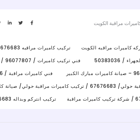
L
T
F
اميرات مراقبة الكويت
i
w
a
n
i
c
k
t
e
e
t
b
d
e
o
i
r
o
تركيب كاميرات مراقبه 67676683 رقم فني كاميرات مراقبه الكويت
n
k
-
-
i
f
/ 50383036
فني تركيب كاميرات / 96077807 / تركيب كاميرات الاحمدي
n
فني كاميرات مراقبة / 50383036 / تركيب كاميرات الفروانية
رات مراقبة حولي/ صيانة كاميرات حولي
تركيب انتركم وبداله 67676683 فني تصليح انتركم وكاميرات