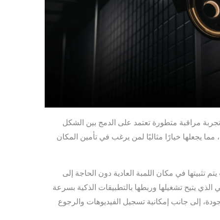
جربة مراقبة متطورة تعتمد على الدمج بين الشكل
 مما يجعلها خيارًا مثاليًا لمن يرغب في تأمين المكان
م تثبيتها في مكان اللمبة العادية دون الحاجة إلى
 الذي يتيح تشغيلها وربطها بالتطبيقات الذكية بسرعة
الجودة، إلى جانب إمكانية تسجيل الفيديوهات والرجوع