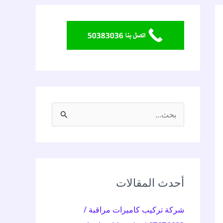
ا
ل
ب
ح
ث
أحدث المقالات
ع
شركة تركيب كاميرات مراقبة /
ن