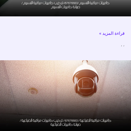
النسيم
/
صيانة
كاميرات
قراءة المزيد »
النسيم
,
,
كاميرات
مراقبة
الضباعية
/
67676683
/
تركيب
كاميرات
مراقبة