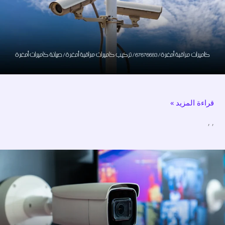
67676683
/
تركيب
كاميرات
مراقبة
أمغرة
/
قراءة المزيد »
صيانة
كاميرات
,
,
أمغرة
كاميرات
مراقبة
النعيم
/
67676683
/