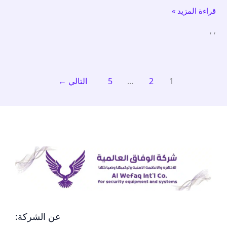
قراءة المزيد »
مبارك
العبد
,
,
الله
/
صيانة
كاميرات
1
2
…
5
التالي
←
مبارك
العبد
الله
عن الشركة: