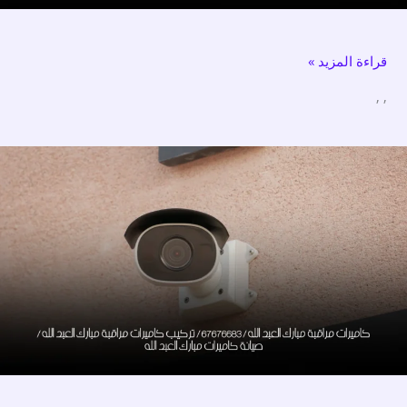
الضباعية
/
قراءة المزيد »
صيانة
كاميرات
,
,
الضباعية
كاميرات
مراقبة
مبارك
العبد
الله
/
67676683
/
تركيب
كاميرات
مراقبة