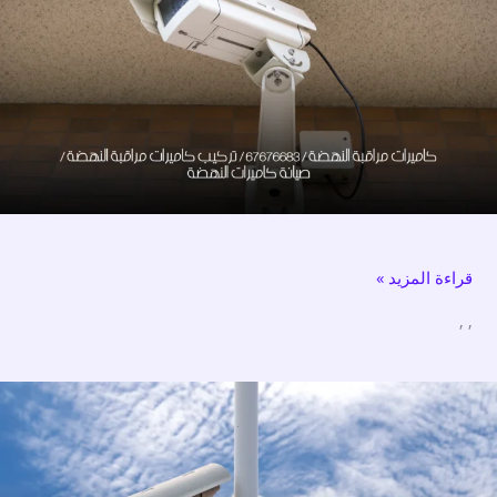
النهضة
/
67676683
/
تركيب
كاميرات
مراقبة
النهضة
/
قراءة المزيد »
صيانة
كاميرات
,
,
النهضة
كاميرات
مراقبة
أمغرة
/