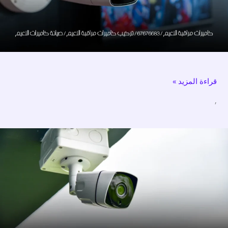
تركيب
كاميرات
مراقبة
النعيم
/
قراءة المزيد »
صيانة
كاميرات
,
النعيم
كاميرات
مراقبة
النسيم
/67676683/
تركيب
كاميرات
مراقبة