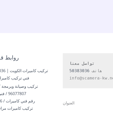
روابط قد
تواصل معنا
هاتف 
50383036
فني تركيب كاميرا
info@scamera-kw.n
تركيب وصيانة وبرمجة ك
96077807 / فني بالكويت
رقم فني كاميرات / 50383036
العنوان
تركيب كاميرات مراقب