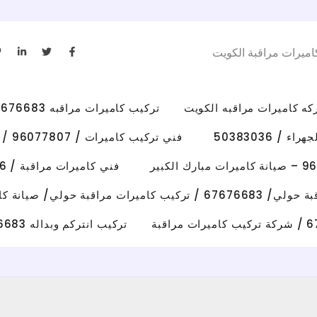
L
T
F
اميرات مراقبة الكويت
i
w
a
n
i
c
k
t
e
e
t
b
d
e
o
i
r
o
تركيب كاميرات مراقبه 67676683 رقم فني كاميرات مراقبه الكويت
n
k
-
-
i
f
/ 50383036
فني تركيب كاميرات / 96077807 / تركيب كاميرات الاحمدي
n
فني كاميرات مراقبة / 50383036 / تركيب كاميرات الفروانية
رات مراقبة حولي/ صيانة كاميرات حولي
تركيب انتركم وبداله 67676683 فني تصليح انتركم وكاميرات