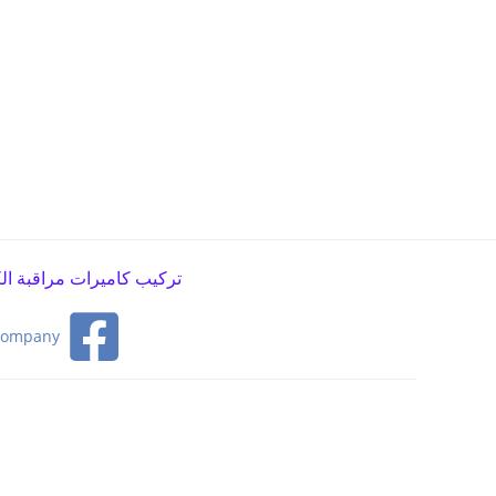
تركيب كاميرات مراقبة الكويت – 67676683 – فني ك
company