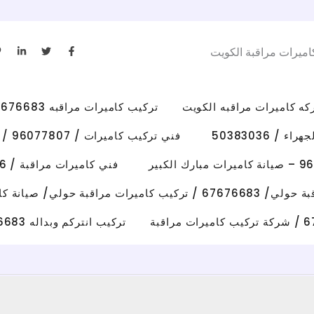
L
T
F
اميرات مراقبة الكويت
i
w
a
n
i
c
k
t
e
e
t
b
d
e
o
i
r
o
تركيب كاميرات مراقبه 67676683 رقم فني كاميرات مراقبه الكويت
n
k
-
-
i
f
/ 50383036
فني تركيب كاميرات / 96077807 / تركيب كاميرات الاحمدي
n
فني كاميرات مراقبة / 50383036 / تركيب كاميرات الفروانية
رات مراقبة حولي/ صيانة كاميرات حولي
تركيب انتركم وبداله 67676683 فني تصليح انتركم وكاميرات