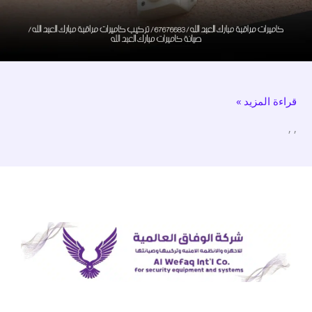
67676683
/
تركيب
كاميرات
مراقبة
قراءة المزيد »
مبارك
العبد
,
,
الله
/
صيانة
كاميرات
مبارك
العبد
الله