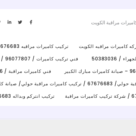
L
T
F
اميرات مراقبة الكويت
i
w
a
n
i
c
k
t
e
e
t
b
d
e
o
i
r
o
تركيب كاميرات مراقبه 67676683 رقم فني كاميرات مراقبه الكويت
n
k
-
-
i
f
/ 50383036
فني تركيب كاميرات / 96077807 / تركيب كاميرات الاحمدي
n
فني كاميرات مراقبة / 50383036 / تركيب كاميرات الفروانية
رات مراقبة حولي/ صيانة كاميرات حولي
تركيب انتركم وبداله 67676683 فني تصليح انتركم وكاميرات