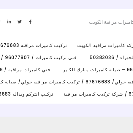
L
T
F
اميرات مراقبة الكويت
i
w
a
n
i
c
k
t
e
e
t
b
d
e
o
i
r
o
تركيب كاميرات مراقبه 67676683 رقم فني كاميرات مراقبه الكويت
n
k
-
-
i
f
/ 50383036
فني تركيب كاميرات / 96077807 / تركيب كاميرات الاحمدي
n
فني كاميرات مراقبة / 50383036 / تركيب كاميرات الفروانية
رات مراقبة حولي/ صيانة كاميرات حولي
تركيب انتركم وبداله 67676683 فني تصليح انتركم وكاميرات