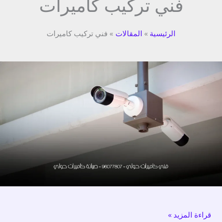
فني تركيب كاميرات
الرئيسية
المقالات
فني تركيب كاميرات
فني
كاميرات
حولي
–
96077807
–
صيانة
كاميرات
حولي
قراءة المزيد »