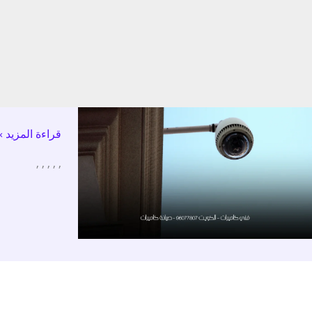
ف
فني
قراءة المزيد »
كاميرات
–
,
,
,
,
,
الكويت
96077807
–
صيانة
كاميرات