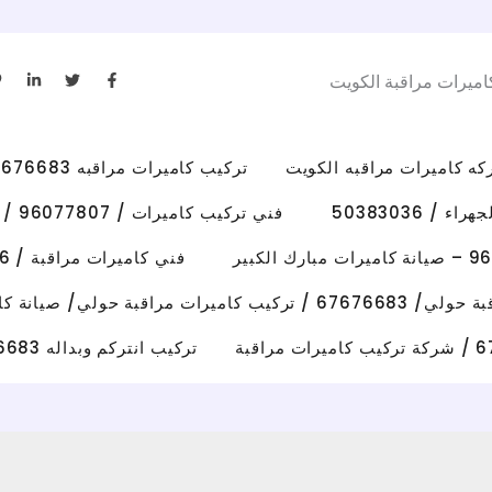
L
T
F
اميرات مراقبة الكويت
i
w
a
n
i
c
k
t
e
e
t
b
d
e
o
i
r
o
تركيب كاميرات مراقبه 67676683 رقم فني كاميرات مراقبه الكويت
n
k
-
-
i
f
/ 50383036
فني تركيب كاميرات / 96077807 / تركيب كاميرات الاحمدي
n
فني كاميرات مراقبة / 50383036 / تركيب كاميرات الفروانية
رات مراقبة حولي/ صيانة كاميرات حولي
تركيب انتركم وبداله 67676683 فني تصليح انتركم وكاميرات